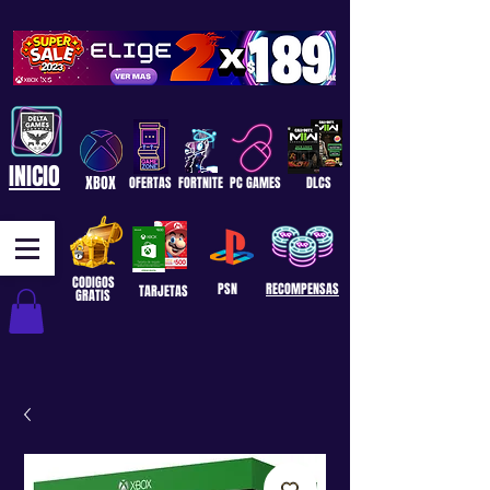
INICIO
XBOX
OFERTAS
FORTNITE
PC GAMES
DLCS
CODIGOS
PSN
RECOMPENSAS
TARJETAS
GRATIS