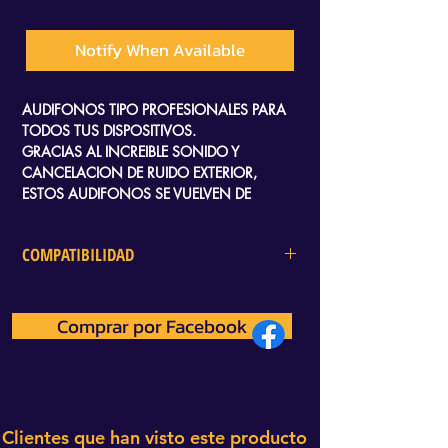
Notify When Available
AUDIFONOS TIPO PROFESIONALES PARA
TODOS TUS DISPOSITIVOS.
GRACIAS AL INCREIBLE SONIDO Y
CANCELACION DE RUIDO EXTERIOR,
ESTOS AUDIFONOS SE VUELVEN DE
NUESTROS FAVORITOS PARA PODER
ESCUCHAR PERFECTAMENTE LOS
COMPATIBILIDAD
SONIDOS COMO PASOS Y DISPAROS EN
PUBG, FORTNITE, RAINBOW SIX, QUE
XBOX, PC, PS4,NINTENDO
REQUIEREN UNA GRAN
CONCENTRACION.
Comprar por Facebook
PROBADO Y VERIFICADO PARA
FUNCIONAR CORRECTAMENTE EN PS4 Y
XBOX ONE.
Clientes que han visto este producto
UNA DE LAS MEJORES MARCAS DEL