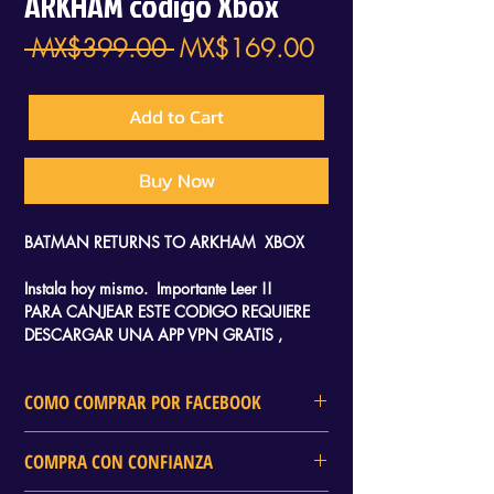
ARKHAM código Xbox
Regular
Sale
 MX$399.00 
MX$169.00
Price
Price
Add to Cart
Buy Now
BATMAN RETURNS TO ARKHAM XBOX
Instala hoy mismo. Importante Leer !!
PARA CANJEAR ESTE CODIGO REQUIERE
DESCARGAR UNA APP VPN GRATIS ,
RECIBIRAS UN TUTORIAL QUE TE LLEVARA
SOLO 2 MINUTOS CANJEARLO Y SOLO
COMO COMPRAR POR FACEBOOK
NECESITAS AYUDA DE TU CELULAR.
En DELTA GAMES tambien puedes
COMPRA CON CONFIANZA
realizar tu compra mediante Facebook
toma captura a tu producto de interes,