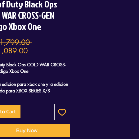
 of Duty Black Ops
 WAR CROSS-GEN
go Xbox One
Regular
1,799.00 
Sale
Price
,089.00
Price
 Duty Black Ops COLD WAR CROSS-
igo Xbox One
la edicion para xbox one y la edicion
ada para XBOX SERIES X/S
to Cart
Buy Now