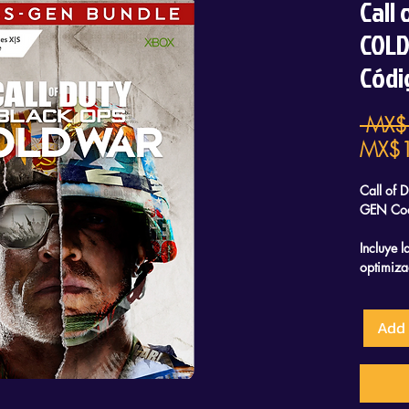
Call
COLD
Códi
 MX$
MX$1
Call of
GEN Cod
Incluye 
optimiz
Add 