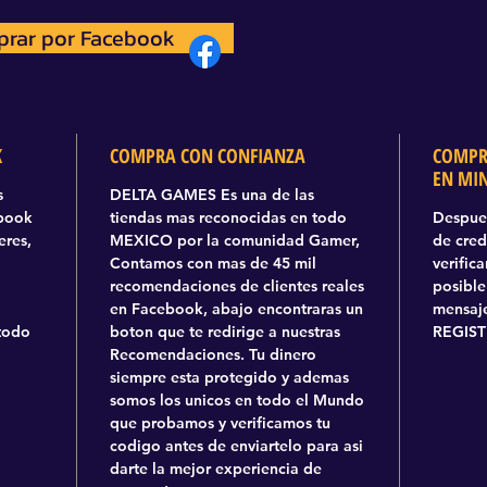
rar por Facebook
prar por Facebook
K
COMPRA CON CONFIANZA
COMPR
EN MI
s
DELTA GAMES Es una de las
ebook
tiendas mas reconocidas en todo
Despues
eres,
MEXICO por la comunidad Gamer,
de cred
Contamos con mas de 45 mil
verific
recomendaciones de clientes reales
posible
en Facebook, abajo encontraras un
mensaje
todo
boton que te redirige a nuestras
REGIST
Recomendaciones. Tu dinero
siempre esta protegido y ademas
somos los unicos en todo el Mundo
que probamos y verificamos tu
codigo antes de enviartelo para asi
darte la mejor experiencia de