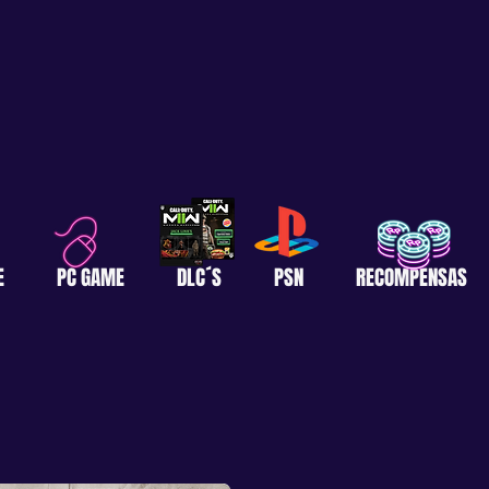
E
PC GAME
DLC´S
PSN
RECOMPENSAS