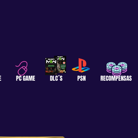
E
PC GAME
DLC´S
PSN
RECOMPENSAS