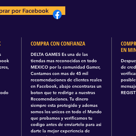
rar por Facebook
prar por Facebook
K
COMPRA CON CONFIANZA
COMPR
EN MI
s
DELTA GAMES Es una de las
ebook
tiendas mas reconocidas en todo
Despues
eres,
MEXICO por la comunidad Gamer,
de cred
Contamos con mas de 45 mil
verific
recomendaciones de clientes reales
posible
en Facebook, abajo encontraras un
mensaje
todo
boton que te redirige a nuestras
REGIST
Recomendaciones. Tu dinero
siempre esta protegido y ademas
somos los unicos en todo el Mundo
que probamos y verificamos tu
codigo antes de enviartelo para asi
darte la mejor experiencia de