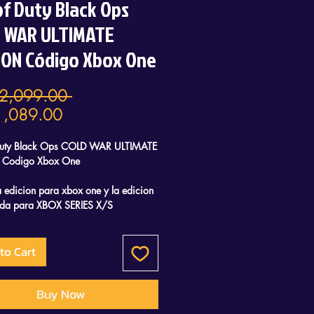
 of Duty Black Ops
 WAR ULTIMATE
ION Código Xbox One
Regular
2,099.00 
Sale
Price
,089.00
Price
 Duty Black Ops COLD WAR ULTIMATE
 Codigo Xbox One
la edicion para xbox one y la edicion
ada para XBOX SERIES X/S
e un pack exclusivo: TIERRA, MAR
to Cart
Buy Now