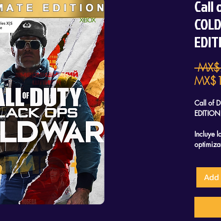
Call
COLD
EDIT
 MX$
MX$1
Call of
EDITION
Incluye 
optimiz
Ademas d
Y AIRE
Add 