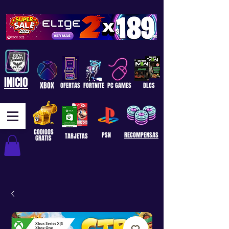
INICIO
XBOX
OFERTAS
FORTNITE
PC GAMES
DLCS
CODIGOS
PSN
RECOMPENSAS
TARJETAS
GRATIS