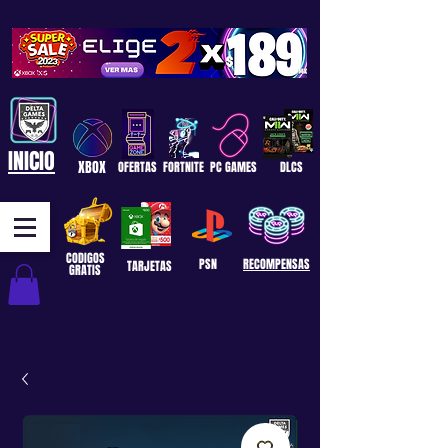
INICIO
XBOX
OFERTAS
FORTNITE
PC GAMES
DLCS
CODIGOS
PSN
RECOMPENSAS
TARJETAS
GRATIS