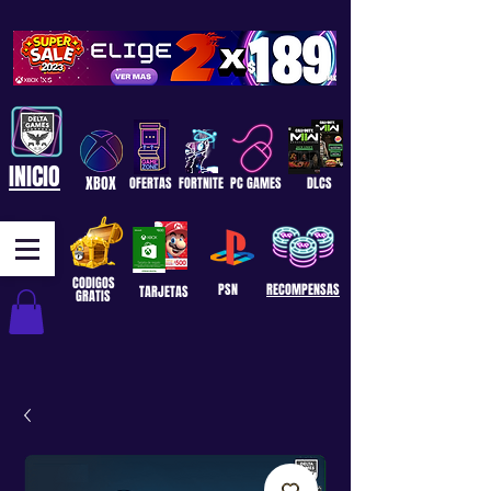
INICIO
XBOX
OFERTAS
FORTNITE
PC GAMES
DLCS
CODIGOS
PSN
RECOMPENSAS
TARJETAS
GRATIS