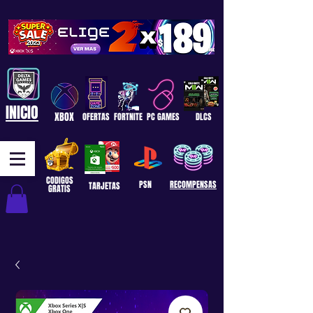
INICIO
XBOX
OFERTAS
FORTNITE
PC GAMES
DLCS
CODIGOS
PSN
RECOMPENSAS
TARJETAS
GRATIS