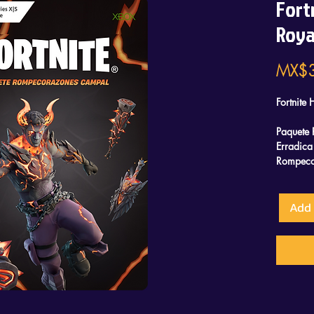
Fort
Roya
MX$
Fortnite
Paquete
Erradica
Rompecor
600 
Atue
Add 
Mochi
Pico 