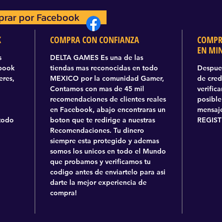
rar por Facebook
prar por Facebook
K
COMPRA CON CONFIANZA
COMPR
EN MI
s
DELTA GAMES Es una de las
ebook
tiendas mas reconocidas en todo
Despues
eres,
MEXICO por la comunidad Gamer,
de cred
Contamos con mas de 45 mil
verific
recomendaciones de clientes reales
posible
en Facebook, abajo encontraras un
mensaje
todo
boton que te redirige a nuestras
REGIST
Recomendaciones. Tu dinero
siempre esta protegido y ademas
somos los unicos en todo el Mundo
que probamos y verificamos tu
codigo antes de enviartelo para asi
darte la mejor experiencia de
compra!