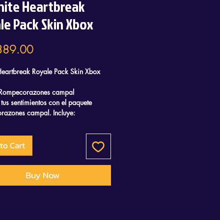
nite Heartbreak
le Pack Skin Xbox
Price
389.00
 Heartbreak Royale Pack Skin Xbox
 Rompecorazones campal
 tus sentimientos con el paquete
azones campal. Incluye:
monedas V
ndo Montaraz rompecorazones
to Cart
la retro Funda magmática
Bate rompecorazones
Buy Now