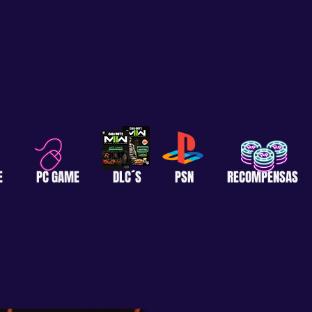
E
PC GAME
DLC´S
PSN
RECOMPENSAS