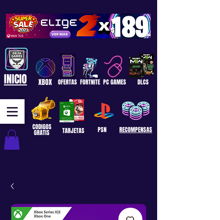
INICIO
XBOX
OFERTAS
FORTNITE
PC GAMES
DLCS
CODIGOS
PSN
RECOMPENSAS
TARJETAS
GRATIS