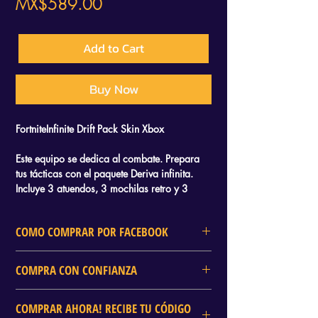
Price
MX$589.00
Add to Cart
Buy Now
FortniteInfinite Drift Pack Skin Xbox
Este equipo se dedica al combate. Prepara
tus tácticas con el paquete Deriva infinita.
Incluye 3 atuendos, 3 mochilas retro y 3
picos.
COMO COMPRAR POR FACEBOOK
En DELTA GAMES tambien puedes
COMPRA CON CONFIANZA
realizar tu compra mediante Facebook
toma captura a tu producto de interes,
DELTA GAMES Es una de las tiendas mas
Da clic en el boton Comprar por
COMPRAR AHORA! RECIBE TU CÓDIGO
reconocidas en todo MEXICO por la
Facebook, Pregunta por tu Juego