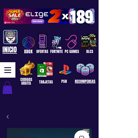
INICIO
XBOX
OFERTAS
FORTNITE
PC GAMES
DLCS
CODIGOS
PSN
RECOMPENSAS
TARJETAS
GRATIS