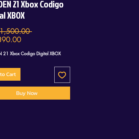
EN 21 Xbox Codigo
tal XBOX
Regular
1,500.00 
Sale
Price
890.00
Price
21 Xbox Codigo Digital XBOX
to Cart
Buy Now