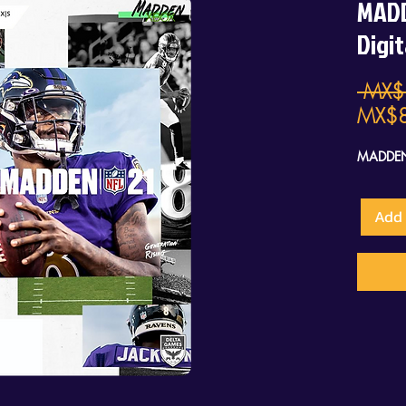
MADD
Digi
 MX$
MX$
MADDEN 
Add 