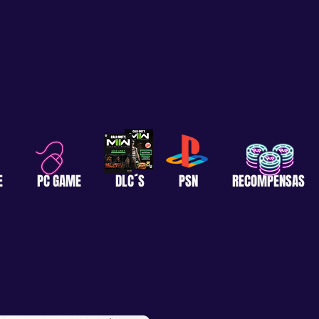
E
PC GAME
DLC´S
PSN
RECOMPENSAS