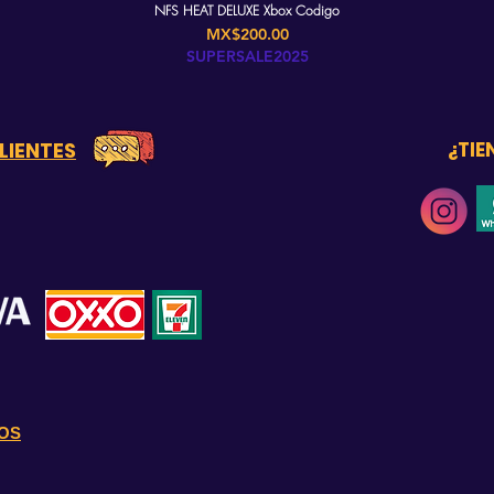
NFS HEAT DELUXE Xbox Codigo
Price
MX$200.00
SUPERSALE2025
LIENTES
¿TIE
OS