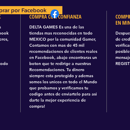
rar por Facebook
prar por Facebook
K
COMPRA CON CONFIANZA
COMPR
EN MI
s
DELTA GAMES Es una de las
ebook
tiendas mas reconocidas en todo
Despues
eres,
MEXICO por la comunidad Gamer,
de cred
Contamos con mas de 45 mil
verific
recomendaciones de clientes reales
posible
en Facebook, abajo encontraras un
mensaje
todo
boton que te redirige a nuestras
REGIST
Recomendaciones. Tu dinero
siempre esta protegido y ademas
somos los unicos en todo el Mundo
que probamos y verificamos tu
codigo antes de enviartelo para asi
darte la mejor experiencia de
compra!