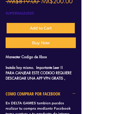
Regular
Sale
 MX$819.00 
MX$200.00
Price
Price
SUPERSALE2025
Add to Cart
Buy Now
Maneater Codigo de Xbox
Instala hoy mismo. Importante Leer !!
PARA CANJEAR ESTE CODIGO REQUIERE
DESCARGAR UNA APP VPN GRATIS ,
RECIBIRAS UN TUTORIAL QUE TE LLEVARA
SOLO 2 MINUTOS CANJEARLO Y SOLO
COMO COMPRAR POR FACEBOOK
NECESITAS AYUDA DE TU CELULAR.
En DELTA GAMES tambien puedes
realizar tu compra mediante Facebook
toma captura a tu producto de interes,