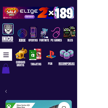
INICIO
XBOX
OFERTAS
FORTNITE
PC GAMES
DLCS
CODIGOS
PSN
RECOMPENSAS
TARJETAS
GRATIS