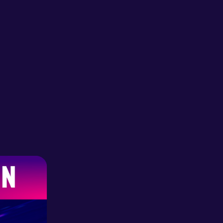
 para ayudarte si tienes algun error
ras en algun paso, ademas te
 en el proceso de instalacion del
tu consola y todo lo que necesites.