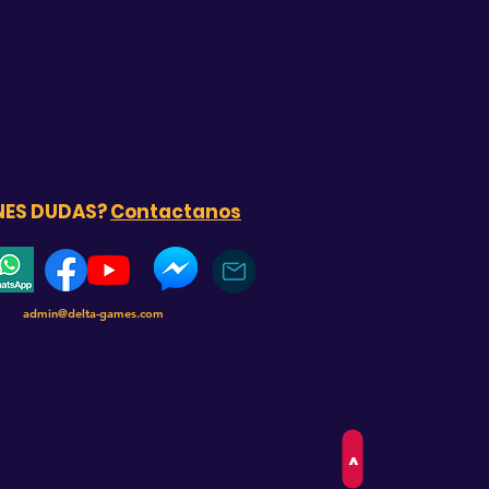
NES DUDAS?
Contactanos
admin@delta-games.com
>