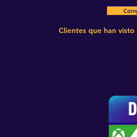
Comp
Com
Clientes que han visto