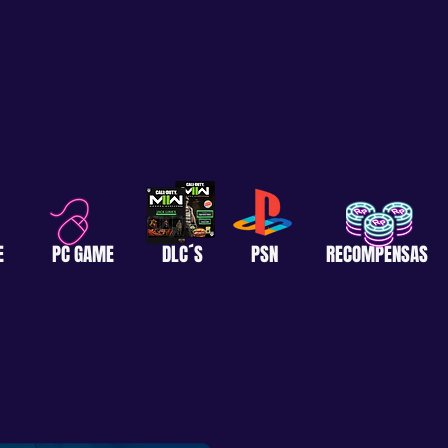
E
PC GAME
DLC´S
PSN
RECOMPENSAS