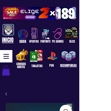
INICIO
XBOX
OFERTAS
FORTNITE
PC GAMES
DLCS
CODIGOS
PSN
RECOMPENSAS
TARJETAS
GRATIS