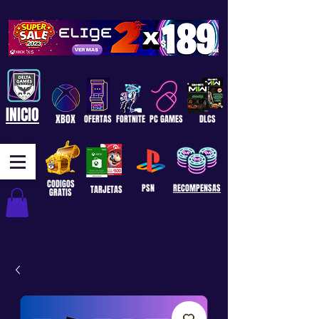
INICIO
XBOX
OFERTAS
FORTNITE
PC GAMES
DLCS
CODIGOS
PSN
RECOMPENSAS
TARJETAS
GRATIS