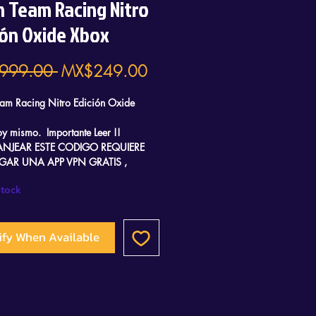
h Team Racing Nitro
ión Oxide Xbox
Regular
Sale
999.00 
MX$249.00
Price
Price
am Racing Nitro Edición Oxide
hoy mismo. Importante Leer !!
ANJEAR ESTE CODIGO REQUIERE
GAR UNA APP VPN GRATIS ,
AS UN TUTORIAL QUE TE LLEVARA
Stock
 MINUTOS CANJEARLO Y SOLO
AS AYUDA DE TU CELULAR.
ify When Available