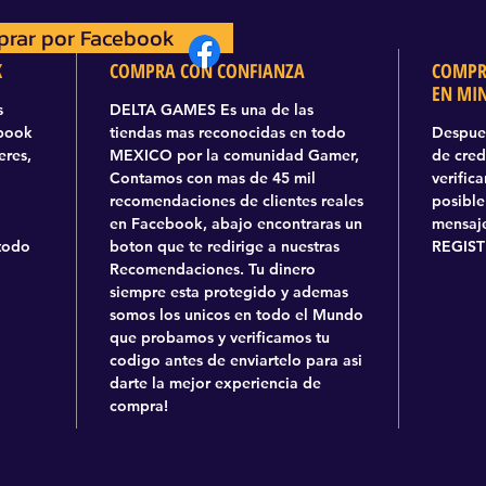
rar por Facebook
prar por Facebook
K
COMPRA CON CONFIANZA
COMPR
EN MI
s
DELTA GAMES Es una de las
ebook
tiendas mas reconocidas en todo
Despues
eres,
MEXICO por la comunidad Gamer,
de cred
Contamos con mas de 45 mil
verific
recomendaciones de clientes reales
posible
en Facebook, abajo encontraras un
mensaje
todo
boton que te redirige a nuestras
REGIST
Recomendaciones. Tu dinero
siempre esta protegido y ademas
somos los unicos en todo el Mundo
que probamos y verificamos tu
codigo antes de enviartelo para asi
darte la mejor experiencia de
compra!