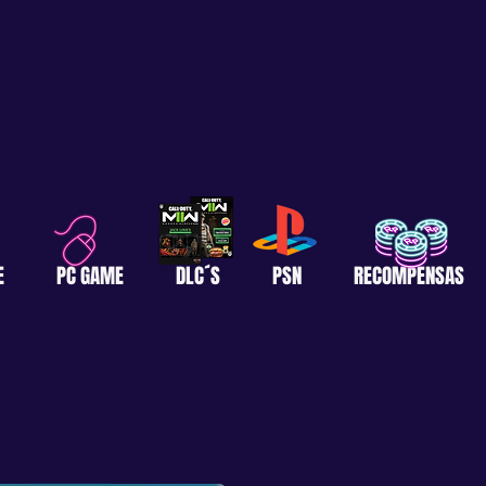
E
PC GAME
DLC´S
PSN
RECOMPENSAS