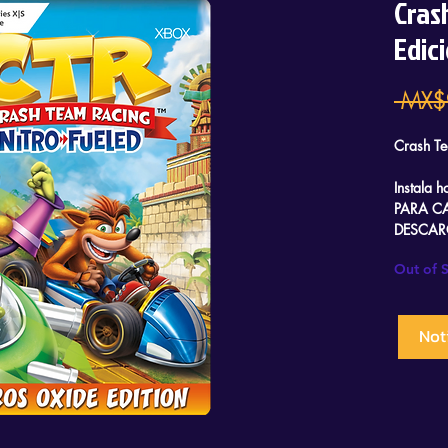
Cras
Edic
 MX$
Crash Te
Instala 
PARA C
DESCAR
RECIBIR
Out of 
SOLO 2
NECESIT
Not