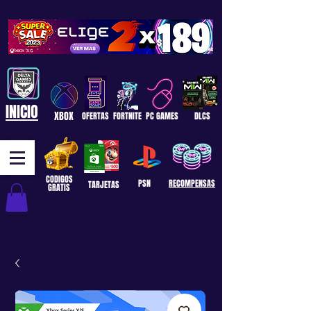
INICIO
XBOX
OFERTAS
FORTNITE
PC GAMES
DLCS
CODIGOS
PSN
RECOMPENSAS
TARJETAS
GRATIS